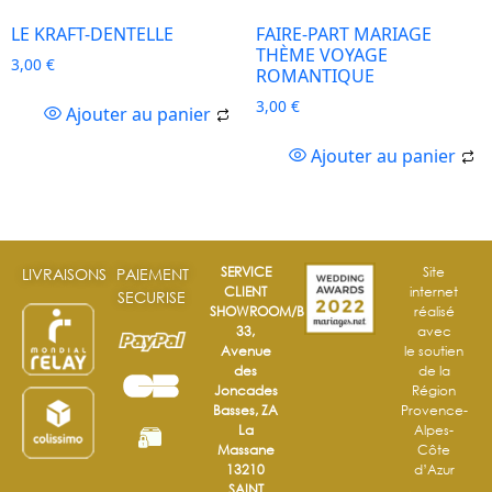
LE KRAFT-DENTELLE
FAIRE-PART MARIAGE
THÈME VOYAGE
3,00
€
ROMANTIQUE
3,00
€
Ajouter au panier
Ajouter au panier
SERVICE
Site
LIVRAISONS
PAIEMENT
CLIENT
internet
SECURISE
SHOWROOM/BOUTIQUE
réalisé
33,
avec
Avenue
le soutien
des
de la
Joncades
Région
Basses, ZA
Provence-
La
Alpes-
Massane
Côte
13210
d’Azur
SAINT