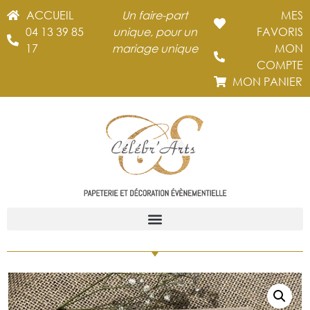
ACCUEIL
Un faire-part
MES
04 13 39 85
unique, pour un
FAVORIS
17
mariage unique
MON
COMPTE
MON PANIER