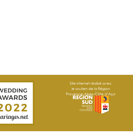
Site internet réalisé avec
le soutien de la Région
Provence-Alpes-Côte d’Azur