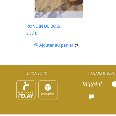
RONDIN DE BOIS
3,50
€
Ajouter au panier
LIVRAISONS
PAIEMENT SECU