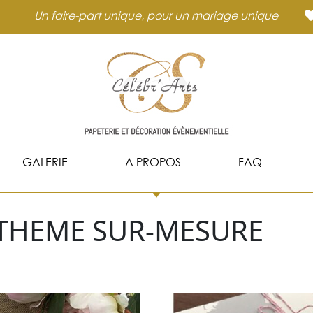
Un faire-part unique, pour un mariage unique
GALERIE
A PROPOS
FAQ
A THEME SUR-MESURE