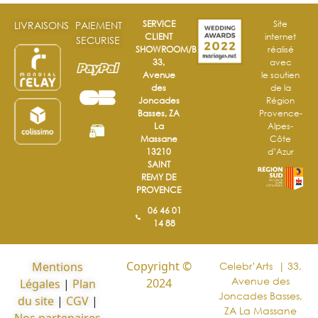
SERVICE
Site
LIVRAISONS
PAIEMENT
CLIENT
internet
SECURISE
SHOWROOM/BOUTIQUE
réalisé
33,
avec
Avenue
le soutien
des
de la
Joncades
Région
Basses, ZA
Provence-
La
Alpes-
Massane
Côte
13210
d’Azur
SAINT
REMY DE
PROVENCE
06 46 01
14 88
Copyright ©
Mentions
Celebr’Arts | 33,
Avenue des
2024
Légales
|
Plan
Joncades Basses,
du site
|
CGV
|
ZA La Massane