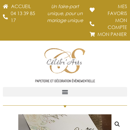
ACCUEIL
Un faire-part
MES
04 13 39 85
unique, pour un
FAVORIS
17
mariage unique
MON
COMPTE
MON PANIER