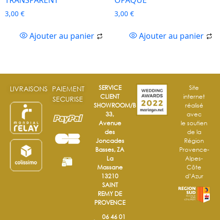
3,00
€
3,00
€
Ajouter au panier
Ajouter au panier
SERVICE
Site
LIVRAISONS
PAIEMENT
CLIENT
internet
SECURISE
SHOWROOM/BOUTIQUE
réalisé
33,
avec
Avenue
le soutien
des
de la
Joncades
Région
Basses, ZA
Provence-
La
Alpes-
Massane
Côte
13210
d’Azur
SAINT
REMY DE
PROVENCE
06 46 01