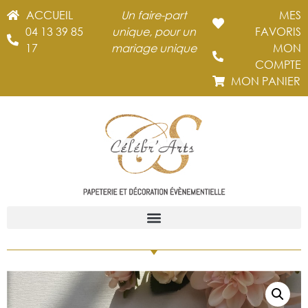
ACCUEIL
Un faire-part
MES
04 13 39 85
unique, pour un
FAVORIS
17
mariage unique
MON
COMPTE
MON PANIER