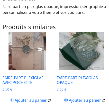
Faire-part en plexiglas opaque, impression sérigraphie à
personnaliser à votre thème et vos couleurs.
Produits similaires
FAIRE-PART PLEXIGLAS
FAIRE-PART PLEXIGLAS
AVEC POCHETTE
OPAQUE
3,50
€
3,00
€
Ajouter au panier
Ajouter au panier