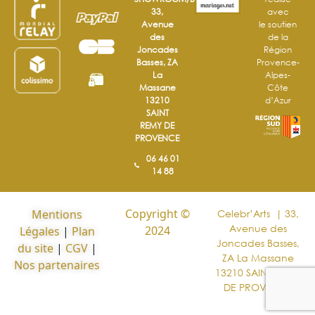
33,
avec
Avenue
le soutien
des
de la
Joncades
Région
Basses, ZA
Provence-
La
Alpes-
Massane
Côte
13210
d’Azur
SAINT
REMY DE
PROVENCE
06 46 01
14 88
Copyright ©
Mentions
Celebr’Arts | 33,
Avenue des
2024
Légales
|
Plan
Joncades Basses,
du site
|
CGV
|
ZA La Massane
Nos partenaires
13210 SAINT REMY
DE PROVENCE