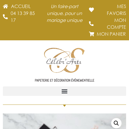
ACCUEIL
Un faire-part
MES
04 13 39 85
unique, pour un
FAVORIS
17
mariage unique
MON
COMPTE
MON PANIER