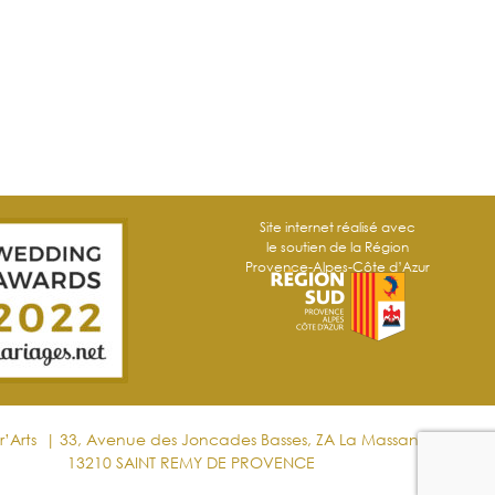
Site internet réalisé avec
le soutien de la Région
Provence-Alpes-Côte d’Azur
r’Arts | 33, Avenue des Joncades Basses, ZA La Massane
13210 SAINT REMY DE PROVENCE