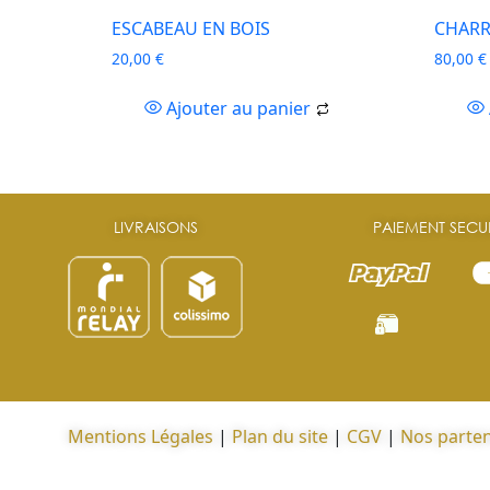
ESCABEAU EN BOIS
CHARR
20,00
€
80,00
€
Ajouter au panier
LIVRAISONS
PAIEMENT SECU
Mentions Légales
|
Plan du site
|
CGV
|
Nos parten