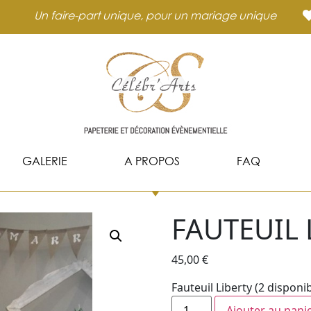
Un faire-part unique, pour un mariage unique
GALERIE
A PROPOS
FAQ
FAUTEUIL 
45,00
€
Fauteuil Liberty (2 disponi
Ajouter au pani