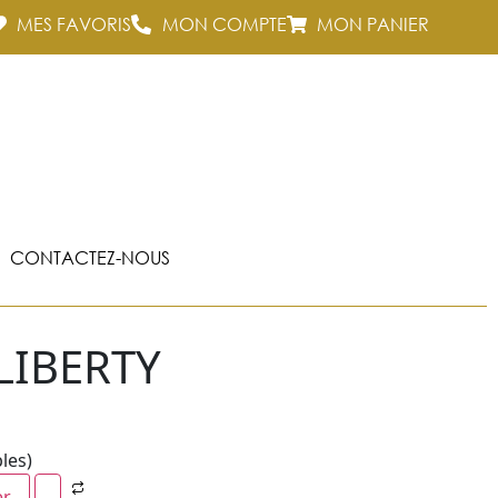
MES FAVORIS
MON COMPTE
MON PANIER
CONTACTEZ-NOUS
LIBERTY
bles)
er