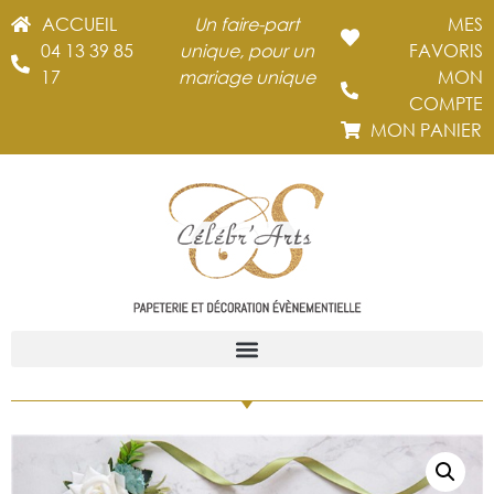
ACCUEIL
Un faire-part
MES
04 13 39 85
unique, pour un
FAVORIS
17
mariage unique
MON
COMPTE
MON PANIER