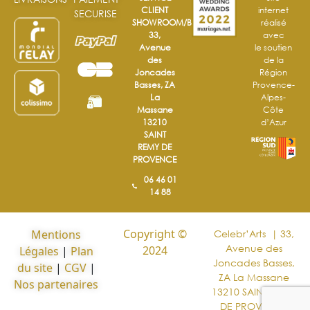
CLIENT
internet
SECURISE
SHOWROOM/BOUTIQUE
réalisé
33,
avec
Avenue
le soutien
des
de la
Joncades
Région
Basses, ZA
Provence-
La
Alpes-
Massane
Côte
13210
d’Azur
SAINT
REMY DE
PROVENCE
06 46 01
14 88
Copyright ©
Mentions
Celebr’Arts | 33,
Avenue des
2024
Légales
|
Plan
Joncades Basses,
du site
|
CGV
|
ZA La Massane
Nos partenaires
13210 SAINT REMY
DE PROVENCE