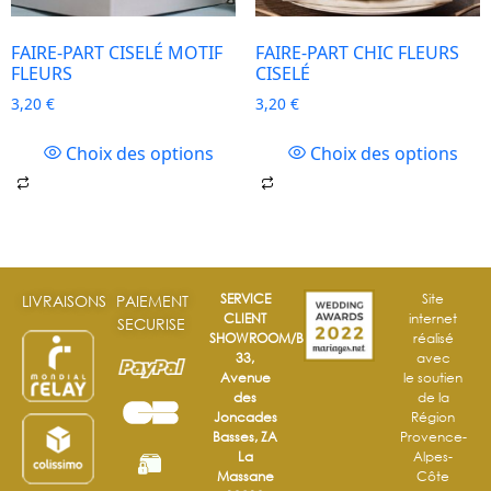
FAIRE-PART CISELÉ MOTIF
FAIRE-PART CHIC FLEURS
FLEURS
CISELÉ
3,20
€
3,20
€
Choix des options
Choix des options
SERVICE
Site
LIVRAISONS
PAIEMENT
CLIENT
internet
SECURISE
SHOWROOM/BOUTIQUE
réalisé
33,
avec
Avenue
le soutien
des
de la
Joncades
Région
Basses, ZA
Provence-
La
Alpes-
Massane
Côte