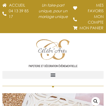
ACCUEIL
Un faire-part
MES
04 13 39 85
unique, pour un
FAVORIS
17
mariage unique
MON
COMPTE
MON PANIER