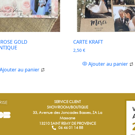
 ROSE GOLD
CARTE KRAFT
NTIQUE
2,50
€
Ajouter au panier
Ajouter au panier
SERVICE CLIENT
RISE
SHOWROOM/BOUTIQUE
33, Avenue des Joncades Basses, ZA La
Massane
13210 SAINT REMY DE PROVENCE
06 46 01 14 88