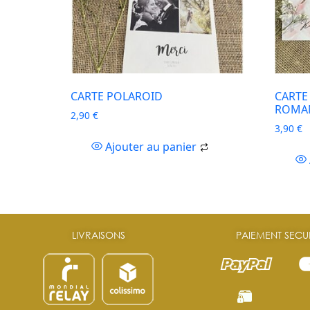
CARTE POLAROID
CARTE
ROMA
2,90
€
3,90
€
Ajouter au panier
LIVRAISONS
PAIEMENT SECU