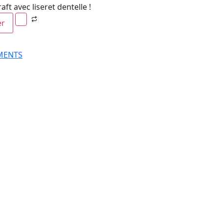
t avec liseret dentelle !
er
MENTS