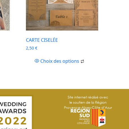
CARTE CISELÉE
2,50
€
Choix des options
Site internet réalisé avec
le soutien de la Région
Provence-Alpes-Côte d’Azur