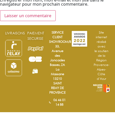
Enregistrer mon nom, mon e-mail et mon site dans le
navigateur pour mon prochain commentaire.
SERVICE
Site
LIVRAISONS
PAIEMENT
CLIENT
internet
SECURISE
SHOWROOM/BOUTIQUE
réalisé
33,
avec
Avenue
le soutien
des
de la
Joncades
Région
Basses, ZA
Provence-
La
Alpes-
Massane
Côte
13210
d’Azur
SAINT
REMY DE
PROVENCE
06 46 01
14 88