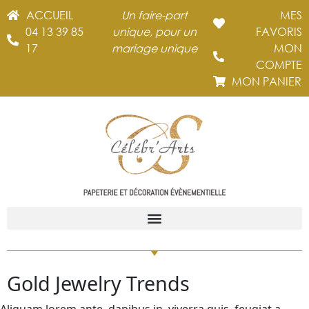
ACCUEIL
Un faire-part
MES
04 13 39 85
unique, pour un
FAVORIS
17
mariage unique
MON
COMPTE
MON PANIER
Gold Jewelry Trends