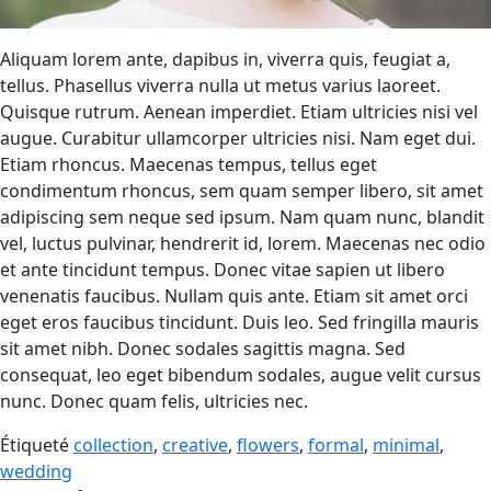
Aliquam lorem ante, dapibus in, viverra quis, feugiat a,
tellus. Phasellus viverra nulla ut metus varius laoreet.
Quisque rutrum. Aenean imperdiet. Etiam ultricies nisi vel
augue. Curabitur ullamcorper ultricies nisi. Nam eget dui.
Etiam rhoncus. Maecenas tempus, tellus eget
condimentum rhoncus, sem quam semper libero, sit amet
adipiscing sem neque sed ipsum. Nam quam nunc, blandit
vel, luctus pulvinar, hendrerit id, lorem. Maecenas nec odio
et ante tincidunt tempus. Donec vitae sapien ut libero
venenatis faucibus. Nullam quis ante. Etiam sit amet orci
eget eros faucibus tincidunt. Duis leo. Sed fringilla mauris
sit amet nibh. Donec sodales sagittis magna. Sed
consequat, leo eget bibendum sodales, augue velit cursus
nunc. Donec quam felis, ultricies nec.
Étiqueté
collection
,
creative
,
flowers
,
formal
,
minimal
,
wedding