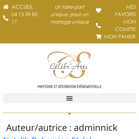
ACCUEIL
Un faire-part
MES
04 13 39 85
unique, pour un
FAVORIS
17
mariage unique
MON
COMPTE
MON PANIER
Auteur/autrice :
adminnick