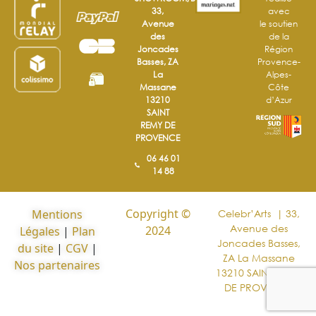
33,
avec
Avenue
le soutien
des
de la
Joncades
Région
Basses, ZA
Provence-
La
Alpes-
Massane
Côte
13210
d’Azur
SAINT
REMY DE
PROVENCE
06 46 01
14 88
Copyright ©
Mentions
Celebr’Arts | 33,
Avenue des
2024
Légales
|
Plan
Joncades Basses,
du site
|
CGV
|
ZA La Massane
Nos partenaires
13210 SAINT REMY
DE PROVENCE